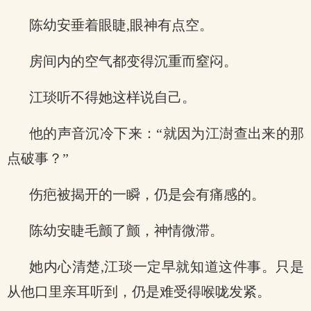
陈幼安垂着眼睫,眼神有点空。
房间内的空气都变得沉重而窒闷。
江琰听不得她这样说自己。
他的声音沉冷下来：“就因为江澍查出来的那
点破事？”
伤疤被揭开的一瞬，仍是会有痛感的。
陈幼安睫毛颤了颤，神情微滞。
她内心清楚,江琰一定早就知道这件事。只是
从他口里亲耳听到，仍是难受得喉咙发紧。