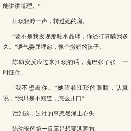
能讲讲道理。”
江琰轻哼一声，转过她的肩。
“要不是我发现那颗水晶球，你还打算瞒我多
久。”语气委屈埋怨，像个撒娇的孩子。
陈幼安反应过来江琰的话，嘴巴张了张，一
时怔住。
“我不想瞒你。”她望着江琰的眼睛，认真
说，“我只是不知道，怎么开口”
话到这，过往的事忽然涌上心头。
陈幼安的第一反应是想要逃避的。