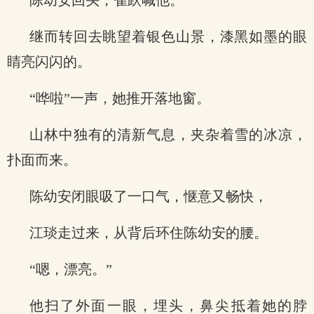
陈幼安回头，雀跃喊他。
继而转回去眺望着银色山景，漆黑如墨的眼
睛亮闪闪的。
“哗啦”一声，她推开落地窗。
山林中独有的清新气息，夹杂着雪的冰凉，
扑面而来。
陈幼安闭眼吸了一口气，惬意又畅快，
江琰走过来，从背后环住陈幼安的腰。
“嗯，漂亮。”
他扫了外面一眼，埋头，鼻尖抵着她的脖