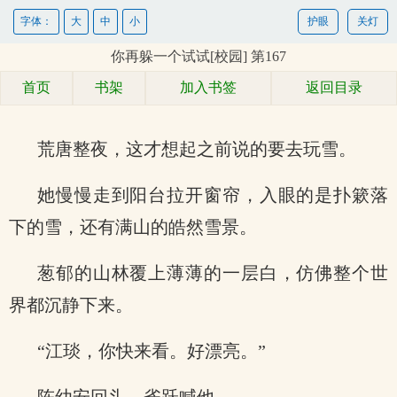
字体：
大
中
小
护眼
关灯
你再躲一个试试[校园] 第167
首页
书架
加入书签
返回目录
荒唐整夜，这才想起之前说的要去玩雪。
她慢慢走到阳台拉开窗帘，入眼的是扑簌落
下的雪，还有满山的皓然雪景。
葱郁的山林覆上薄薄的一层白，仿佛整个世
界都沉静下来。
“江琰，你快来看。好漂亮。”