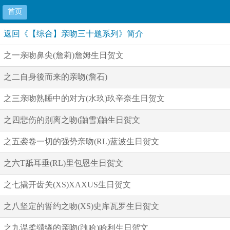
首页
返回《【综合】亲吻三十题系列》简介
之一亲吻鼻尖(詹莉)詹姆生日贺文
之二自身後而来的亲吻(詹石)
之三亲吻熟睡中的对方(水玖)玖辛奈生日贺文
之四悲伤的别离之吻(鼬雪)鼬生日贺文
之五袭卷一切的强势亲吻(RL)蓝波生日贺文
之六T舐耳垂(RL)里包恩生日贺文
之七撬开齿关(XS)XAXUS生日贺文
之八坚定的誓约之吻(XS)史库瓦罗生日贺文
之九温柔缱绻的亲吻(跩哈)哈利生日贺文