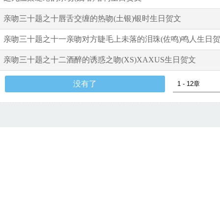
亲吻三十题之十唇舌交缠的热吻(土银)银时生日贺文
亲吻三十题之十一亲吻对方睫毛上未落的泪珠(佐鸣)鸣人生日
亲吻三十题之十二酒醉的诱惑之吻(XS)XAXUS生日贺文
没有了